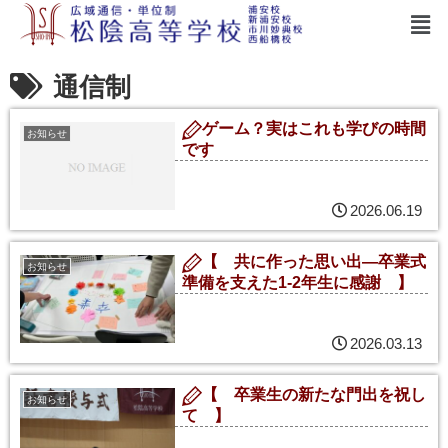
通信制
ゲーム？実はこれも学びの時間
お知らせ
です
2026.06.19
【 共に作った思い出—卒業式
お知らせ
準備を支えた1-2年生に感謝 】
2026.03.13
【 卒業生の新たな門出を祝し
お知らせ
て 】