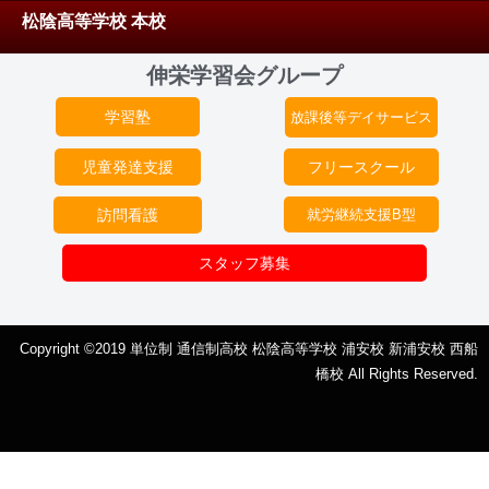
松陰高等学校 本校
伸栄学習会グループ
学習塾
放課後等デイサービス
児童発達支援
フリースクール
訪問看護
就労継続支援B型
スタッフ募集
Copyright ©2019 単位制 通信制高校 松陰高等学校 浦安校 新浦安校 西船
橋校 All Rights Reserved.