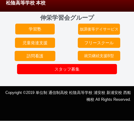
松陰高等学校 本校
伸栄学習会グループ
学習塾
放課後等デイサービス
児童発達支援
フリースクール
訪問看護
就労継続支援B型
スタッフ募集
Copyright ©2019 単位制 通信制高校 松陰高等学校 浦安校 新浦安校 西船
橋校 All Rights Reserved.