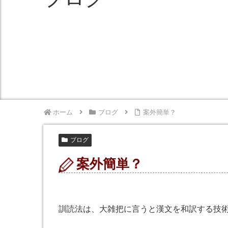
ホーム
ブログ
案外簡単？
ブログ
案外簡単？
訓読法は、大雑把に言うと漢文を和訳する技