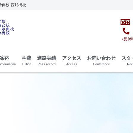
妙典校 西船橋校
<受付時
案内
学費
進路実績
アクセス
お問い合わせ
スタ
information
Tuition
Pass record
Access
Conference
Rec