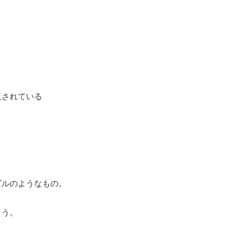
収されている
ズルのようなもの。
ょう。