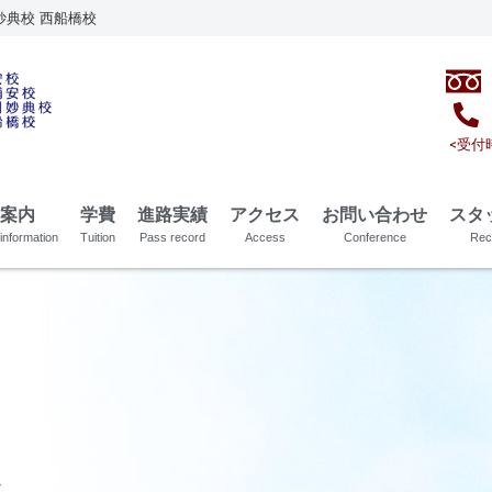
妙典校 西船橋校
<受付時
案内
学費
進路実績
アクセス
お問い合わせ
スタ
information
Tuition
Pass record
Access
Conference
Rec
ン