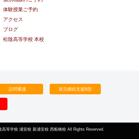
体験授業ご予約
アクセス
ブログ
松陰高等学校 本校
訪問看護
就労継続支援B型
陰高等学校 浦安校 新浦安校 西船橋校 All Rights Reserved.