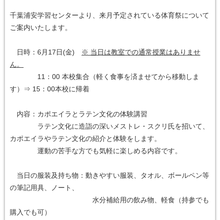
千葉浦安学習センターより、来月予定されている体育祭について
ご案内いたします。
日時：6月17日(金)
※ 当日は教室での通常授業はありませ
ん。
11：00 本校集合（軽く食事を済ませてから移動しま
す）⇒ 15：00本校に帰着
内容：カポエイラとラテン文化の体験講習
ラテン文化に造詣の深いメストレ・スクリ氏を招いて、
カポエイラやラテン文化の紹介と体験をします。
運動の苦手な方でも気軽に楽しめる内容です。
当日の服装及持ち物：動きやすい服装、タオル、ボールペン等
の筆記用具、ノート、
水分補給用の飲み物、軽食（持参でも
購入でも可）