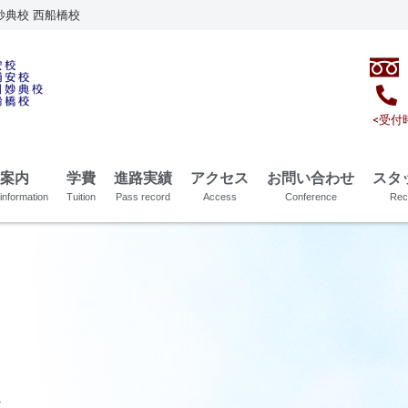
妙典校 西船橋校
<受付時
案内
学費
進路実績
アクセス
お問い合わせ
スタ
information
Tuition
Pass record
Access
Conference
Rec
ン