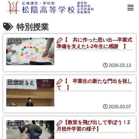
特別授業
【 共に作った思い出—卒業式
お知らせ
準備を支えた1-2年生に感謝 】
2026.03.13
【 卒業生の新たな門出を祝し
お知らせ
て 】
2026.03.07
【教室を飛び出して学ぼう！2
お知らせ
月校外学習の様子】