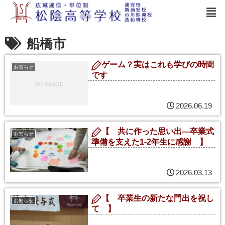
船橋市
ゲーム？実はこれも学びの時間
お知らせ
です
2026.06.19
【 共に作った思い出—卒業式
お知らせ
準備を支えた1-2年生に感謝 】
2026.03.13
【 卒業生の新たな門出を祝し
お知らせ
て 】